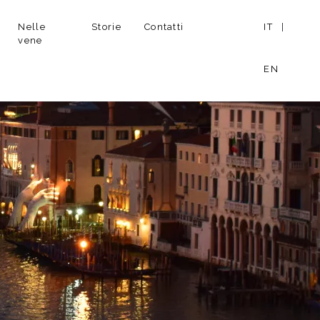
Nelle
Storie
Contatti
IT
|
vene
EN