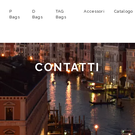
P
D
TAG
Accessori
Catalogo
Bags
Bags
Bags
CONTATTI